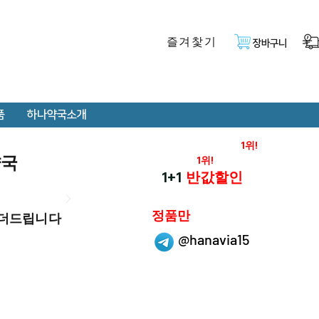
즐겨찿기
장바구니
품
하나약국소개
온라인 약국 판매율
1위!
약국
재구매율
1위!
하나약국
1+1
반값할인
하나약국은
정품만
 더드립니다
취급 합니다.
@hanavia15