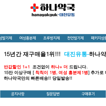
성발기제
여성흥분제
조루방지제
천연발기제
패키지상
15년간 재구매율1위!!!
대진유통-
하나
반값할인 1+1
조건없이
하나+ 더
드립니다.
15만 이상구매 [
칙칙이 1병, 여성 흥분제1병
] 추가로
하나약국만의 빠른배송!! 당일발송!!
공지사항
질문답변
구매후기