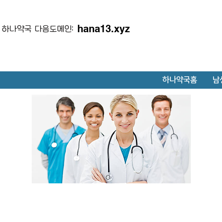
hana13.xyz
하나약국 다음도메인:
하나약국홈
남