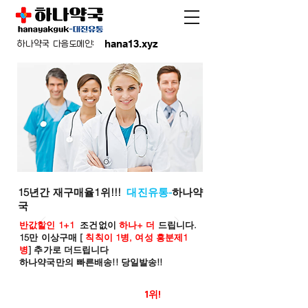
hana13.xyz
하나약국 다음도메인:
15년간 재구매율1위!!!
대진유통-
하나약
국
반값할인 1+1
조건없이
하나+ 더
드립니다.
15만 이상구매 [
칙칙이 1병, 여성 흥분제1
병
] 추가로 더드립니다
하나약국만의 빠른배송!! 당일발송!!
온라인 약국 판매율
1위!