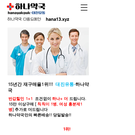
hana13.xyz
하나약국 다음도메인:
15년간 재구매율1위!!!
대진유통-
하나약
국
반값할인 1+1
조건없이
하나+ 더
드립니다.
15만 이상구매 [
칙칙이 1병, 여성 흥분제1
병
] 추가로 더드립니다
하나약국만의 빠른배송!! 당일발송!!
온라인 약국 판매율
1위!