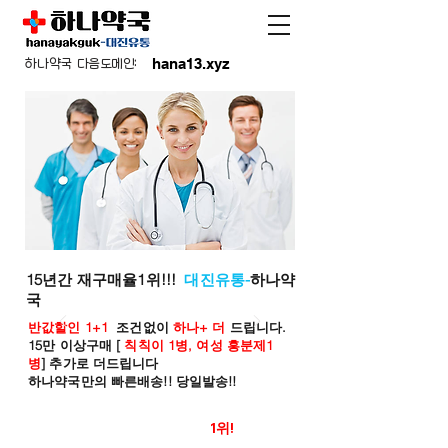
hana13.xyz
하나약국 다음도메인:
15년간 재구매율1위!!!
대진유통-
하나약
국
반값할인 1+1
조건없이
하나+ 더
드립니다.
15만 이상구매 [
칙칙이 1병, 여성 흥분제1
병
] 추가로 더드립니다
하나약국만의 빠른배송!! 당일발송!!
온라인 약국 판매율
1위!