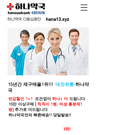
hana13.xyz
하나약국 다음도메인:
15년간 재구매율1위!!!
대진유통-
하나약
국
반값할인 1+1
조건없이
하나+ 더
드립니다.
15만 이상구매 [
칙칙이 1병, 여성 흥분제1
병
] 추가로 더드립니다
하나약국만의 빠른배송!! 당일발송!!
온라인 약국 판매율
1위!