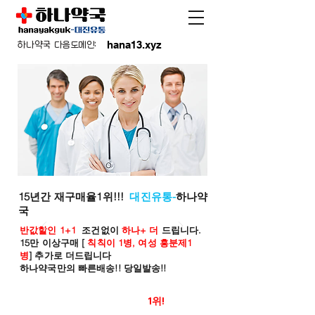
hana13.xyz
하나약국 다음도메인:
15년간 재구매율1위!!!
대진유통-
하나약
국
반값할인 1+1
조건없이
하나+ 더
드립니다.
15만 이상구매 [
칙칙이 1병, 여성 흥분제1
병
] 추가로 더드립니다
하나약국만의 빠른배송!! 당일발송!!
온라인 약국 판매율
1위!