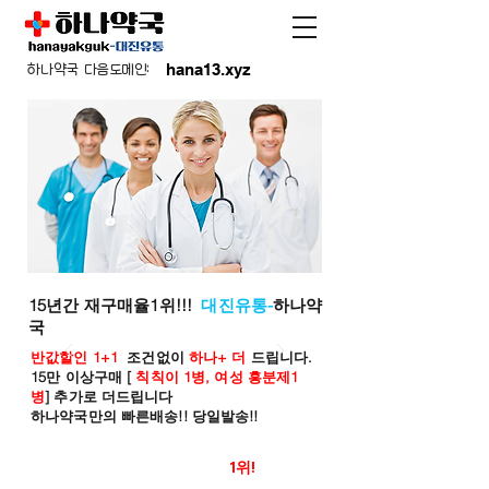
hana13.xyz
하나약국 다음도메인:
15년간 재구매율1위!!!
대진유통-
하나약
국
반값할인 1+1
조건없이
하나+ 더
드립니다.
15만 이상구매 [
칙칙이 1병, 여성 흥분제1
병
] 추가로 더드립니다
하나약국만의 빠른배송!! 당일발송!!
온라인 약국 판매율
1위!