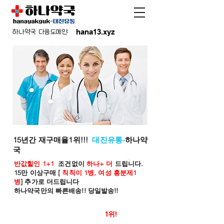
hana13.xyz
하나약국 다음도메인:
15년간 재구매율1위!!!
대진유통-
하나약
국
반값할인 1+1
조건없이
하나+ 더
드립니다.
15만 이상구매 [
칙칙이 1병, 여성 흥분제1
병
] 추가로 더드립니다
하나약국만의 빠른배송!! 당일발송!!
온라인 약국 판매율
1위!