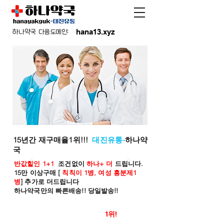
hana13.xyz
하나약국 다음도메인:
15년간 재구매율1위!!!
대진유통-
하나약
국
반값할인 1+1
조건없이
하나+ 더
드립니다.
15만 이상구매 [
칙칙이 1병, 여성 흥분제1
병
] 추가로 더드립니다
하나약국만의 빠른배송!! 당일발송!!
온라인 약국 판매율
1위!