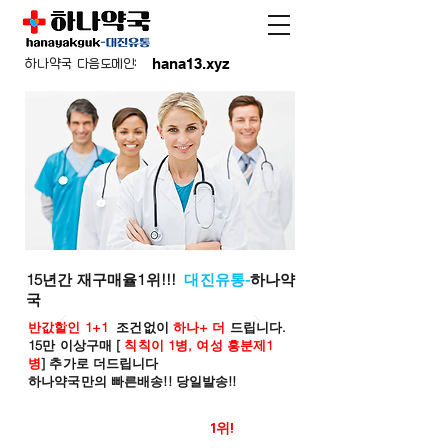
hana13.xyz
하나약국 다음도메인:
15년간 재구매율1위!!!
대진유통-
하나약
국
반값할인 1+1
조건없이
하나+ 더
드립니다.
15만 이상구매 [
칙칙이 1병, 여성 흥분제1
병
] 추가로 더드립니다
하나약국만의 빠른배송!! 당일발송!!
온라인 약국 판매율
1위!