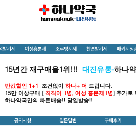
성발기제
여성흥분제
조루방지제
천연발기제
패키지상
15년간 재구매율1위!!!
대진유통-
하나
반값할인 1+1
조건없이
하나+ 더
드립니다.
15만 이상구매 [
칙칙이 1병, 여성 흥분제1병
] 추가로
하나약국만의 빠른배송!! 당일발송!!
공지사항
질문답변
구매후기