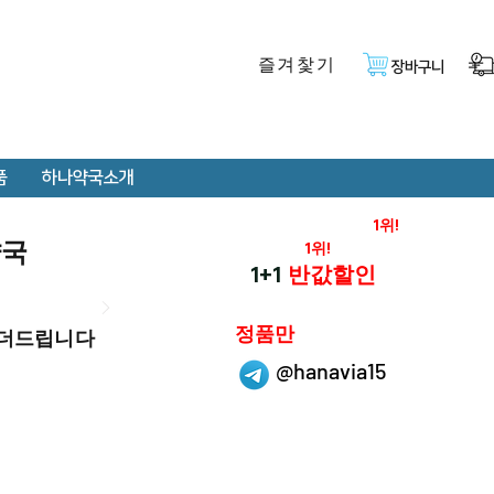
즐겨찿기
장바구니
품
하나약국소개
온라인 약국 판매율
1위!
약국
재구매율
1위!
하나약국
1+1
반값할인
하나약국은
정품만
 더드립니다
취급 합니다.
@hanavia15