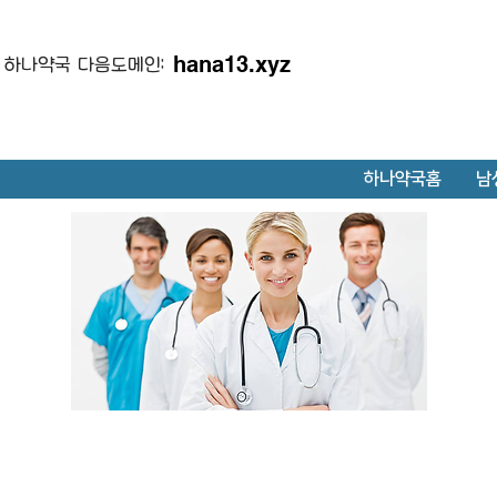
hana13.xyz
하나약국 다음도메인:
하나약국홈
남