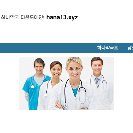
hana13.xyz
하나약국 다음도메인:
하나약국홈
남