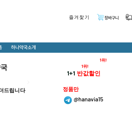
즐겨찿기
장바구니
품
하나약국소개
온라인 약국 판매율
1위!
약국
재구매율
1위!
하나약국
1+1
반값할인
하나약국은
정품만
 더드립니다
취급 합니다.
@hanavia15