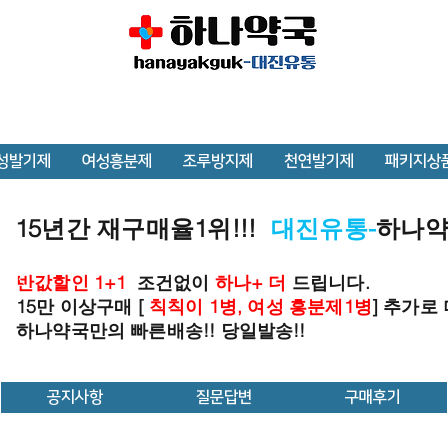
성발기제
여성흥분제
조루방지제
천연발기제
패키지상
15년간 재구매율1위!!!
대진유통-
하나
반값할인 1+1
조건없이
하나+ 더
드립니다.
15만 이상구매 [
칙칙이 1병, 여성 흥분제1병
] 추가로
하나약국만의 빠른배송!! 당일발송!!
공지사항
질문답변
구매후기