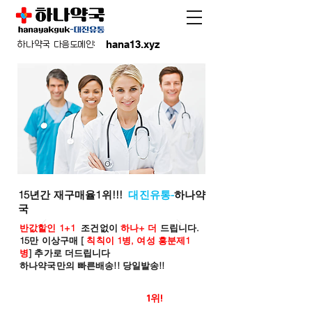
hana13.xyz
하나약국 다음도메인:
15년간 재구매율1위!!!
대진유통-
하나약
국
반값할인 1+1
조건없이
하나+ 더
드립니다.
15만 이상구매 [
칙칙이 1병, 여성 흥분제1
병
] 추가로 더드립니다
하나약국만의 빠른배송!! 당일발송!!
온라인 약국 판매율
1위!