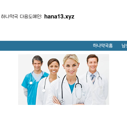
hana13.xyz
하나약국 다음도메인:
하나약국홈
남