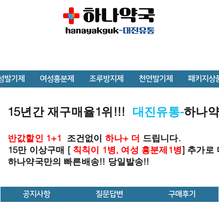
성발기제
여성흥분제
조루방지제
천연발기제
패키지상
15년간 재구매율1위!!!
대진유통-
하나
반값할인 1+1
조건없이
하나+ 더
드립니다.
15만 이상구매 [
칙칙이 1병, 여성 흥분제1병
] 추가로
하나약국만의 빠른배송!! 당일발송!!
공지사항
질문답변
구매후기