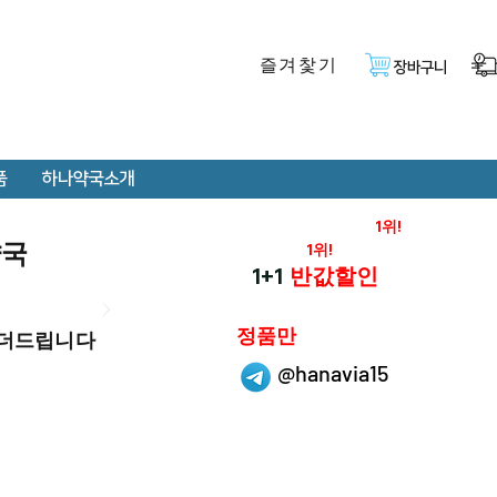
즐겨찿기
장바구니
품
하나약국소개
온라인 약국 판매율
1위!
약국
재구매율
1위!
하나약국
1+1
반값할인
하나약국은
정품만
 더드립니다
취급 합니다.
@hanavia15