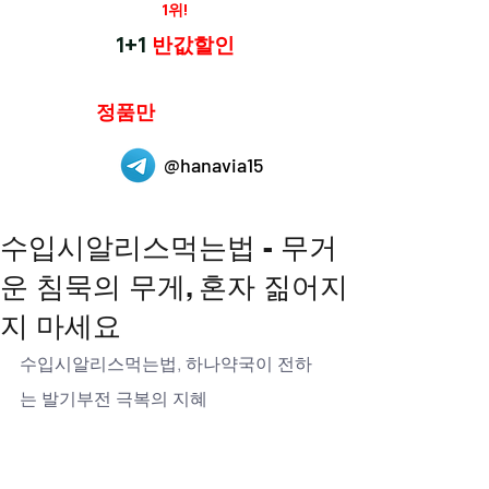
재구매율
1위!
하나약국
1+1
반값할인
하나약국은
정품만
취급 합니다.
@hanavia15
수입시알리스먹는법 - 무거
운 침묵의 무게, 혼자 짊어지
지 마세요
수입시알리스먹는법, 하나약국이 전하
는 발기부전 극복의 지혜