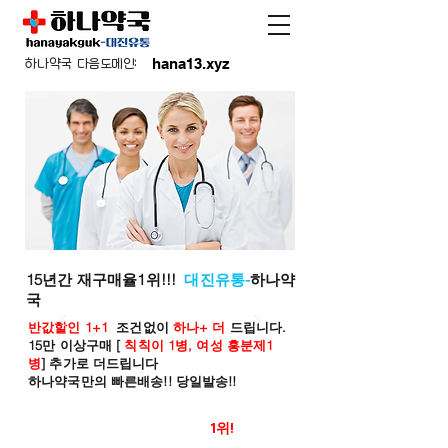
hana13.xyz
하나약국 다음도메인:
15년간 재구매율1위!!!
대진유통-
하나약
국
반값할인 1+1
조건없이
하나+ 더
드립니다.
15만 이상구매 [
칙칙이 1병, 여성 흥분제1
병
] 추가로 더드립니다
하나약국만의 빠른배송!! 당일발송!!
온라인 약국 판매율
1위!