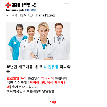
hana13.xyz
하나약국 다음도메인:
15년간 재구매율1위!!!
대진유통-
하나약
국
반값할인 1+1
조건없이
하나+ 더
드립니다.
15만 이상구매 [
칙칙이 1병, 여성 흥분제1
병
] 추가로 더드립니다
하나약국만의 빠른배송!! 당일발송!!
온라인 약국 판매율
1위!