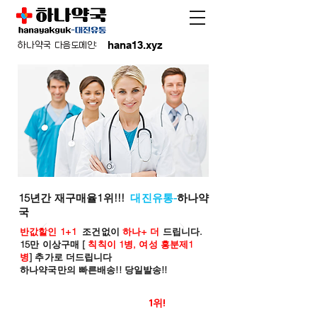
hana13.xyz
하나약국 다음도메인:
15년간 재구매율1위!!!
대진유통-
하나약
국
반값할인 1+1
조건없이
하나+ 더
드립니다.
15만 이상구매 [
칙칙이 1병, 여성 흥분제1
병
] 추가로 더드립니다
하나약국만의 빠른배송!! 당일발송!!
온라인 약국 판매율
1위!