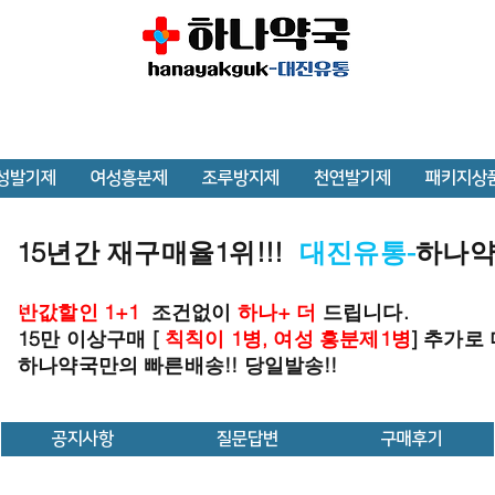
성발기제
여성흥분제
조루방지제
천연발기제
패키지상
15년간 재구매율1위!!!
대진유통-
하나
반값할인 1+1
조건없이
하나+ 더
드립니다.
15만 이상구매 [
칙칙이 1병, 여성 흥분제1병
] 추가로
하나약국만의 빠른배송!! 당일발송!!
공지사항
질문답변
구매후기