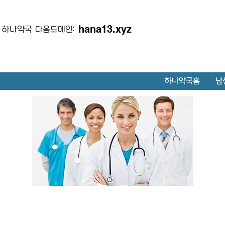
hana13.xyz
하나약국 다음도메인:
하나약국홈
남