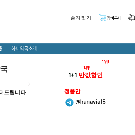
즐겨찿기
장바구니
품
하나약국소개
온라인 약국 판매율
1위!
약국
재구매율
1위!
하나약국
1+1
반값할인
하나약국은
정품만
 더드립니다
취급 합니다.
@hanavia15