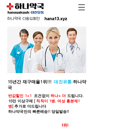
hana13.xyz
하나약국 다음도메인:
15년간 재구매율1위!!!
대진유통-
하나약
국
반값할인 1+1
조건없이
하나+ 더
드립니다.
15만 이상구매 [
칙칙이 1병, 여성 흥분제1
병
] 추가로 더드립니다
하나약국만의 빠른배송!! 당일발송!!
온라인 약국 판매율
1위!