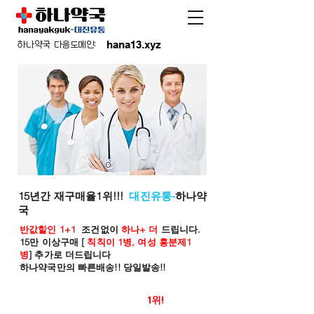
hana13.xyz
하나약국 다음도메인:
15년간 재구매율1위!!!
대진유통-
하나약
국
반값할인 1+1
조건없이
하나+ 더
드립니다.
15만 이상구매 [
칙칙이 1병, 여성 흥분제1
병
] 추가로 더드립니다
하나약국만의 빠른배송!! 당일발송!!
온라인 약국 판매율
1위!