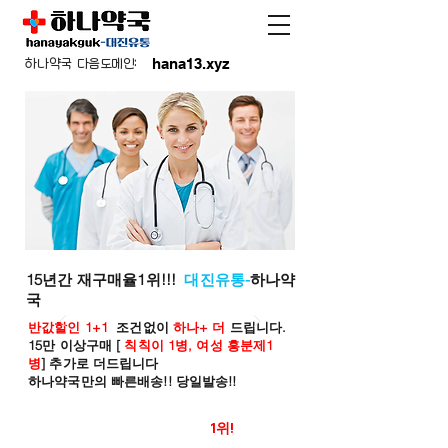
hana13.xyz
하나약국 다음도메인:
15년간 재구매율1위!!!
대진유통-
하나약
국
반값할인 1+1
조건없이
하나+ 더
드립니다.
15만 이상구매 [
칙칙이 1병, 여성 흥분제1
병
] 추가로 더드립니다
하나약국만의 빠른배송!! 당일발송!!
온라인 약국 판매율
1위!