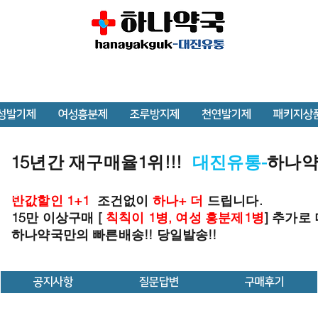
성발기제
여성흥분제
조루방지제
천연발기제
패키지상
15년간 재구매율1위!!!
대진유통-
하나
반값할인 1+1
조건없이
하나+ 더
드립니다.
15만 이상구매 [
칙칙이 1병, 여성 흥분제1병
] 추가로
하나약국만의 빠른배송!! 당일발송!!
공지사항
질문답변
구매후기