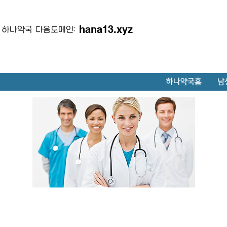
hana13.xyz
하나약국 다음도메인:
하나약국홈
남