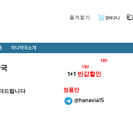
즐겨찿기
장바구니
품
하나약국소개
온라인 약국 판매율
1위!
약국
재구매율
1위!
하나약국
1+1
반값할인
하나약국은
정품만
 더드립니다
취급 합니다.
@hanavia15