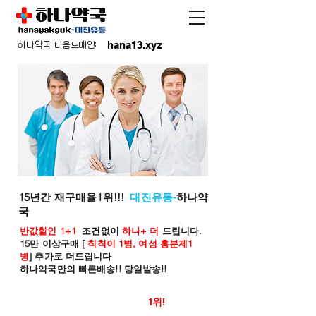
hana13.xyz
하나약국 다음도메인:
15년간 재구매율1위!!!
대진유통-
하나약
국
반값할인 1+1
조건없이
하나+ 더
드립니다.
15만 이상구매 [
칙칙이 1병, 여성 흥분제1
병
] 추가로 더드립니다
하나약국만의 빠른배송!! 당일발송!!
온라인 약국 판매율
1위!