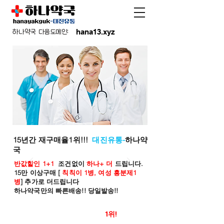
hana13.xyz
하나약국 다음도메인:
15년간 재구매율1위!!!
대진유통-
하나약
국
반값할인 1+1
조건없이
하나+ 더
드립니다.
15만 이상구매 [
칙칙이 1병, 여성 흥분제1
병
] 추가로 더드립니다
하나약국만의 빠른배송!! 당일발송!!
온라인 약국 판매율
1위!