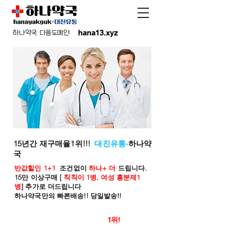
hana13.xyz
하나약국 다음도메인:
15년간 재구매율1위!!!
대진유통-
하나약
국
반값할인 1+1
조건없이
하나+ 더
드립니다.
15만 이상구매 [
칙칙이 1병, 여성 흥분제1
병
] 추가로 더드립니다
하나약국만의 빠른배송!! 당일발송!!
온라인 약국 판매율
1위!