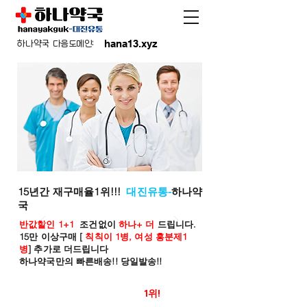
hana13.xyz
하나약국 다음도메인:
15년간 재구매율1위!!!
대진유통-
하나약
국
반값할인 1+1
조건없이
하나+ 더
드립니다.
15만 이상구매 [
칙칙이 1병, 여성 흥분제1
병
] 추가로 더드립니다
하나약국만의 빠른배송!! 당일발송!!
온라인 약국 판매율
1위!