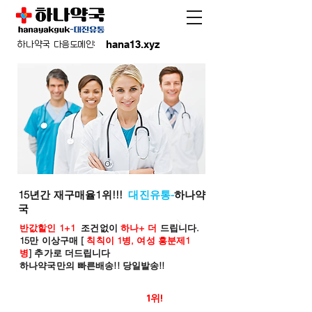
hana13.xyz
하나약국 다음도메인:
15년간 재구매율1위!!!
대진유통-
하나약
국
반값할인 1+1
조건없이
하나+ 더
드립니다.
15만 이상구매 [
칙칙이 1병, 여성 흥분제1
병
] 추가로 더드립니다
하나약국만의 빠른배송!! 당일발송!!
온라인 약국 판매율
1위!