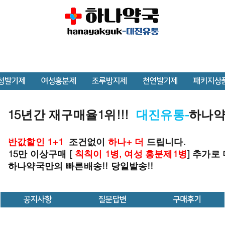
성발기제
여성흥분제
조루방지제
천연발기제
패키지상
15년간 재구매율1위!!!
대진유통-
하나
반값할인 1+1
조건없이
하나+ 더
드립니다.
15만 이상구매 [
칙칙이 1병, 여성 흥분제1병
] 추가로
하나약국만의 빠른배송!! 당일발송!!
공지사항
질문답변
구매후기