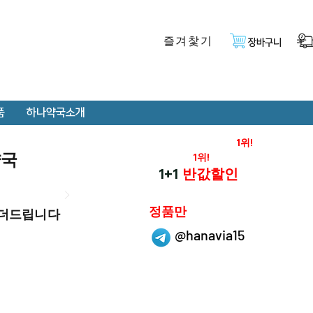
즐겨찿기
장바구니
품
하나약국소개
온라인 약국 판매율
1위!
약국
재구매율
1위!
하나약국
1+1
반값할인
하나약국은
정품만
 더드립니다
취급 합니다.
@hanavia15