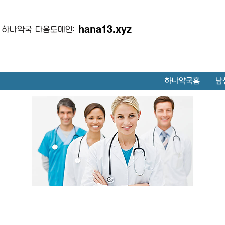
hana13.xyz
하나약국 다음도메인:
하나약국홈
남