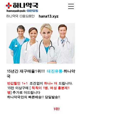
hana13.xyz
하나약국 다음도메인:
15년간 재구매율1위!!!
대진유통-
하나약
국
반값할인 1+1
조건없이
하나+ 더
드립니다.
15만 이상구매 [
칙칙이 1병, 여성 흥분제1
병
] 추가로 더드립니다
하나약국만의 빠른배송!! 당일발송!!
온라인 약국 판매율
1위!