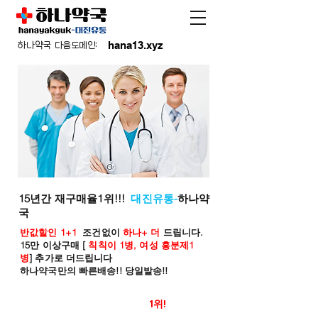
hana13.xyz
하나약국 다음도메인:
15년간 재구매율1위!!!
대진유통-
하나약
국
반값할인 1+1
조건없이
하나+ 더
드립니다.
15만 이상구매 [
칙칙이 1병, 여성 흥분제1
병
] 추가로 더드립니다
하나약국만의 빠른배송!! 당일발송!!
온라인 약국 판매율
1위!