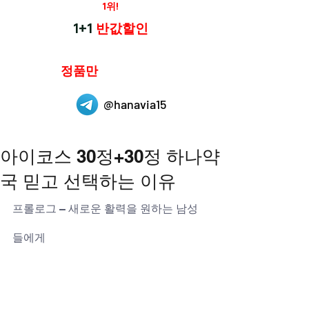
재구매율
1위!
하나약국
1+1
반값할인
하나약국은
정품만
취급 합니다.
@hanavia15
아이코스 30정+30정 하나약
국 믿고 선택하는 이유
프롤로그 – 새로운 활력을 원하는 남성
들에게