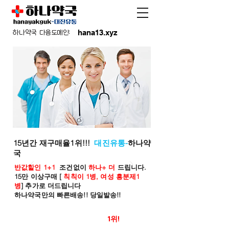
hana13.xyz
하나약국 다음도메인:
15년간 재구매율1위!!!
대진유통-
하나약
국
반값할인 1+1
조건없이
하나+ 더
드립니다.
15만 이상구매 [
칙칙이 1병, 여성 흥분제1
병
] 추가로 더드립니다
하나약국만의 빠른배송!! 당일발송!!
온라인 약국 판매율
1위!