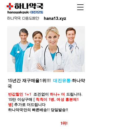
hana13.xyz
하나약국 다음도메인:
15년간 재구매율1위!!!
대진유통-
하나약
국
반값할인 1+1
조건없이
하나+ 더
드립니다.
15만 이상구매 [
칙칙이 1병, 여성 흥분제1
병
] 추가로 더드립니다
하나약국만의 빠른배송!! 당일발송!!
온라인 약국 판매율
1위!