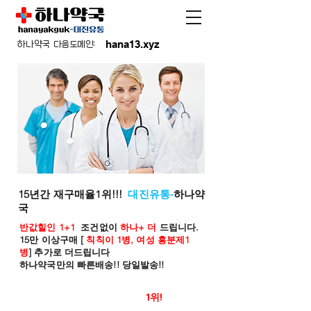
hana13.xyz
하나약국 다음도메인:
15년간 재구매율1위!!!
대진유통-
하나약
국
반값할인 1+1
조건없이
하나+ 더
드립니다.
15만 이상구매 [
칙칙이 1병, 여성 흥분제1
병
] 추가로 더드립니다
하나약국만의 빠른배송!! 당일발송!!
온라인 약국 판매율
1위!