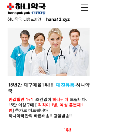
hana13.xyz
하나약국 다음도메인:
15년간 재구매율1위!!!
대진유통-
하나약
국
반값할인 1+1
조건없이
하나+ 더
드립니다.
15만 이상구매 [
칙칙이 1병, 여성 흥분제1
병
] 추가로 더드립니다
하나약국만의 빠른배송!! 당일발송!!
온라인 약국 판매율
1위!