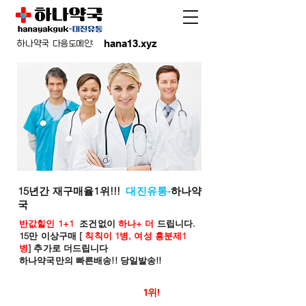
hana13.xyz
하나약국 다음도메인:
15년간 재구매율1위!!!
대진유통-
하나약
국
반값할인 1+1
조건없이
하나+ 더
드립니다.
15만 이상구매 [
칙칙이 1병, 여성 흥분제1
병
] 추가로 더드립니다
하나약국만의 빠른배송!! 당일발송!!
온라인 약국 판매율
1위!