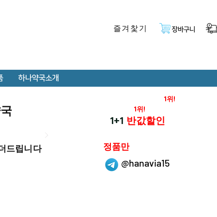
즐겨찿기
장바구니
품
하나약국소개
온라인 약국 판매율
1위!
약국
재구매율
1위!
하나약국
1+1
반값할인
하나약국은
정품만
 더드립니다
취급 합니다.
@hanavia15