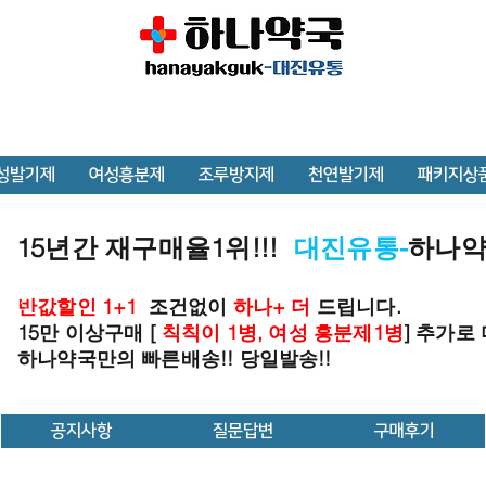
성발기제
여성흥분제
조루방지제
천연발기제
패키지상
15년간 재구매율1위!!!
대진유통-
하나
반값할인 1+1
조건없이
하나+ 더
드립니다.
15만 이상구매 [
칙칙이 1병, 여성 흥분제1병
] 추가로
하나약국만의 빠른배송!! 당일발송!!
공지사항
질문답변
구매후기