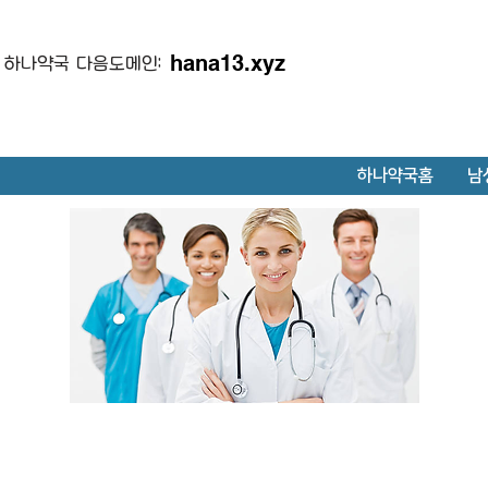
hana13.xyz
하나약국 다음도메인:
하나약국홈
남