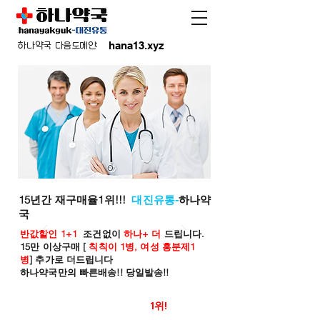
hana13.xyz
하나약국 다음도메인:
15년간 재구매율1위!!!
대진유통-
하나약
국
반값할인 1+1
조건없이
하나+ 더
드립니다.
15만 이상구매 [
칙칙이 1병, 여성 흥분제1
병
] 추가로 더드립니다
하나약국만의 빠른배송!! 당일발송!!
온라인 약국 판매율
1위!