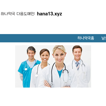
hana13.xyz
하나약국 다음도메인:
하나약국홈
남