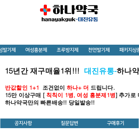
성발기제
여성흥분제
조루방지제
천연발기제
패키지상
15년간 재구매율1위!!!
대진유통-
하나
반값할인 1+1
조건없이
하나+ 더
드립니다.
15만 이상구매 [
칙칙이 1병, 여성 흥분제1병
] 추가로
하나약국만의 빠른배송!! 당일발송!!
공지사항
질문답변
구매후기