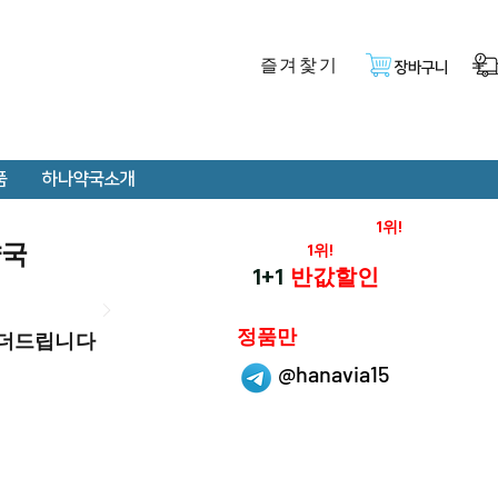
즐겨찿기
장바구니
품
하나약국소개
온라인 약국 판매율
1위!
약국
재구매율
1위!
하나약국
1+1
반값할인
하나약국은
정품만
 더드립니다
취급 합니다.
@hanavia15