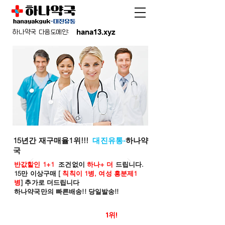
hana13.xyz
하나약국 다음도메인:
15년간 재구매율1위!!!
대진유통-
하나약
국
반값할인 1+1
조건없이
하나+ 더
드립니다.
15만 이상구매 [
칙칙이 1병, 여성 흥분제1
병
] 추가로 더드립니다
하나약국만의 빠른배송!! 당일발송!!
온라인 약국 판매율
1위!