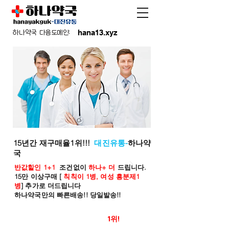
hana13.xyz
하나약국 다음도메인:
15년간 재구매율1위!!!
대진유통-
하나약
국
반값할인 1+1
조건없이
하나+ 더
드립니다.
15만 이상구매 [
칙칙이 1병, 여성 흥분제1
병
] 추가로 더드립니다
하나약국만의 빠른배송!! 당일발송!!
온라인 약국 판매율
1위!