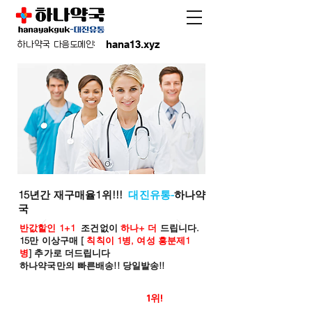
hana13.xyz
하나약국 다음도메인:
15년간 재구매율1위!!!
대진유통-
하나약
국
반값할인 1+1
조건없이
하나+ 더
드립니다.
15만 이상구매 [
칙칙이 1병, 여성 흥분제1
병
] 추가로 더드립니다
하나약국만의 빠른배송!! 당일발송!!
온라인 약국 판매율
1위!