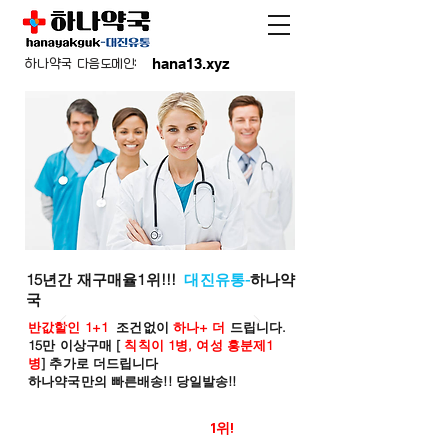
hana13.xyz
하나약국 다음도메인:
15년간 재구매율1위!!!
대진유통-
하나약
국
반값할인 1+1
조건없이
하나+ 더
드립니다.
15만 이상구매 [
칙칙이 1병, 여성 흥분제1
병
] 추가로 더드립니다
하나약국만의 빠른배송!! 당일발송!!
온라인 약국 판매율
1위!