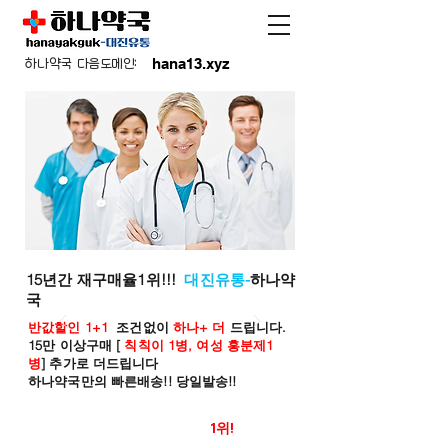
hana13.xyz
하나약국 다음도메인:
15년간 재구매율1위!!!
대진유통-
하나약
국
반값할인 1+1
조건없이
하나+ 더
드립니다.
15만 이상구매 [
칙칙이 1병, 여성 흥분제1
병
] 추가로 더드립니다
하나약국만의 빠른배송!! 당일발송!!
온라인 약국 판매율
1위!