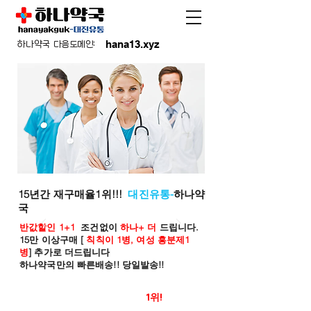
hana13.xyz
하나약국 다음도메인:
15년간 재구매율1위!!!
대진유통-
하나약
국
반값할인 1+1
조건없이
하나+ 더
드립니다.
15만 이상구매 [
칙칙이 1병, 여성 흥분제1
병
] 추가로 더드립니다
하나약국만의 빠른배송!! 당일발송!!
온라인 약국 판매율
1위!