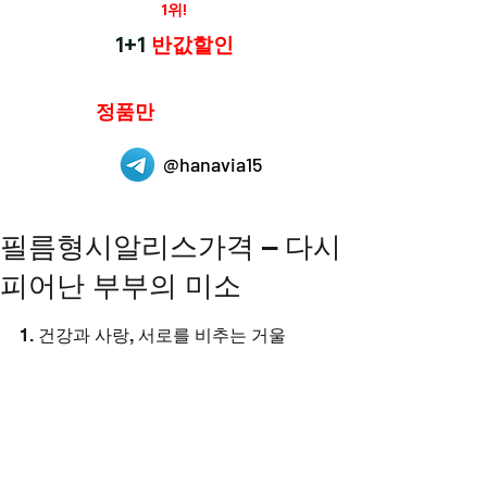
재구매율
1위!
하나약국
1+1
반값할인
하나약국은
정품만
취급 합니다.
@hanavia15
필름형시알리스가격 – 다시
피어난 부부의 미소
1. 건강과 사랑, 서로를 비추는 거울