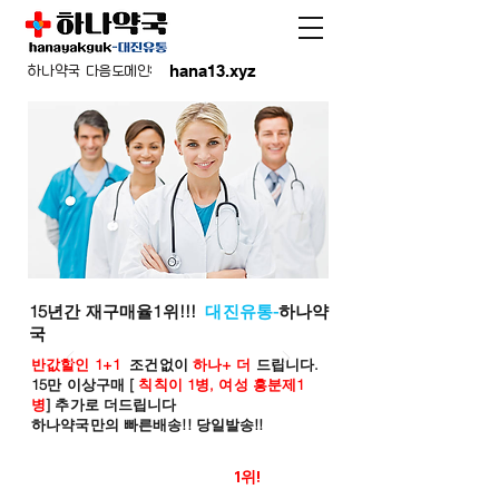
hana13.xyz
하나약국 다음도메인:
15년간 재구매율1위!!!
대진유통-
하나약
국
반값할인 1+1
조건없이
하나+ 더
드립니다.
15만 이상구매 [
칙칙이 1병, 여성 흥분제1
병
] 추가로 더드립니다
하나약국만의 빠른배송!! 당일발송!!
온라인 약국 판매율
1위!