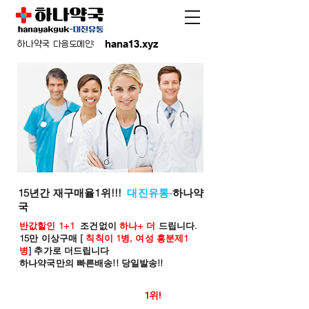
hana13.xyz
하나약국 다음도메인:
15년간 재구매율1위!!!
대진유통-
하나약
국
반값할인 1+1
조건없이
하나+ 더
드립니다.
15만 이상구매 [
칙칙이 1병, 여성 흥분제1
병
] 추가로 더드립니다
하나약국만의 빠른배송!! 당일발송!!
온라인 약국 판매율
1위!