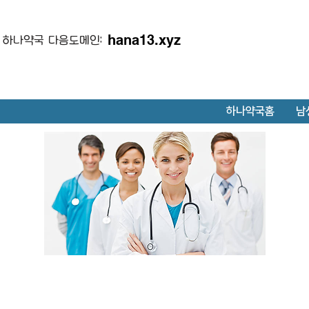
hana13.xyz
하나약국 다음도메인:
하나약국홈
남