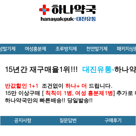
성발기제
여성흥분제
조루방지제
천연발기제
패키지상
15년간 재구매율1위!!!
대진유통-
하나
반값할인 1+1
조건없이
하나+ 더
드립니다.
15만 이상구매 [
칙칙이 1병, 여성 흥분제1병
] 추가로
하나약국만의 빠른배송!! 당일발송!!
공지사항
질문답변
구매후기