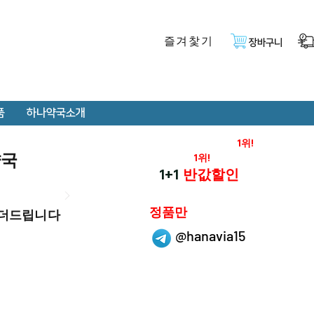
즐겨찿기
장바구니
품
하나약국소개
온라인 약국 판매율
1위!
약국
재구매율
1위!
하나약국
1+1
반값할인
하나약국은
정품만
 더드립니다
취급 합니다.
@hanavia15