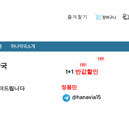
즐겨찿기
장바구니
품
하나약국소개
온라인 약국 판매율
1위!
약국
재구매율
1위!
하나약국
1+1
반값할인
하나약국은
정품만
 더드립니다
취급 합니다.
@hanavia15