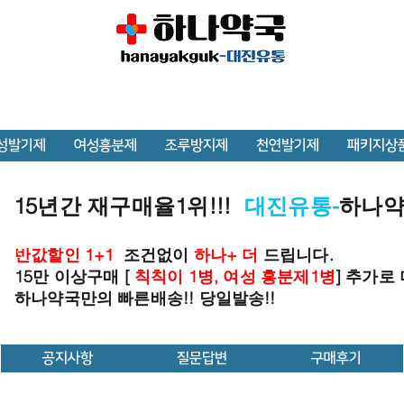
성발기제
여성흥분제
조루방지제
천연발기제
패키지상
15년간 재구매율1위!!!
대진유통-
하나
반값할인 1+1
조건없이
하나+ 더
드립니다.
15만 이상구매 [
칙칙이 1병, 여성 흥분제1병
] 추가로
하나약국만의 빠른배송!! 당일발송!!
공지사항
질문답변
구매후기