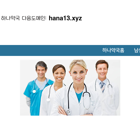
hana13.xyz
하나약국 다음도메인:
하나약국홈
남