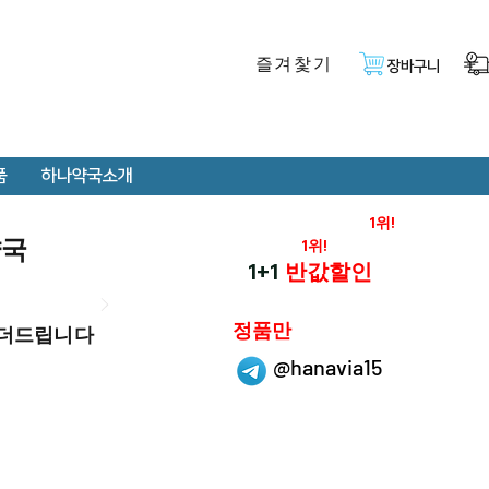
즐겨찿기
장바구니
품
하나약국소개
온라인 약국 판매율
1위!
약국
재구매율
1위!
하나약국
1+1
반값할인
하나약국은
정품만
 더드립니다
취급 합니다.
@hanavia15