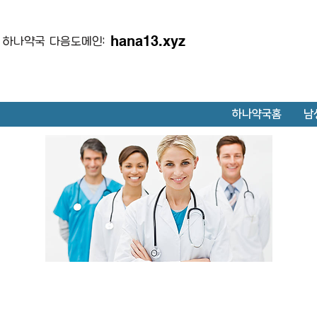
hana13.xyz
하나약국 다음도메인:
하나약국홈
남