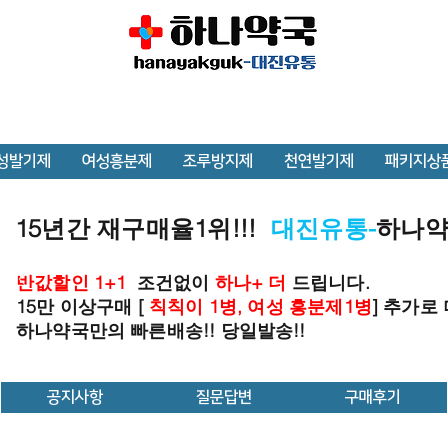
성발기제
여성흥분제
조루방지제
천연발기제
패키지상
15년간 재구매율1위!!!
대진유통-
하나
반값할인 1+1
조건없이
하나+ 더
드립니다.
15만 이상구매 [
칙칙이 1병, 여성 흥분제1병
] 추가로
하나약국만의 빠른배송!! 당일발송!!
공지사항
질문답변
구매후기