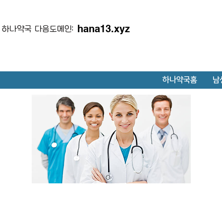
hana13.xyz
하나약국 다음도메인:
하나약국홈
남