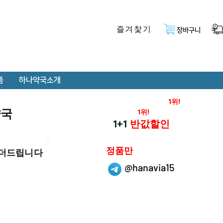
즐겨찿기
장바구니
품
하나약국소개
온라인 약국 판매율
1위!
약국
재구매율
1위!
하나약국
1+1
반값할인
하나약국은
정품만
 더드립니다
취급 합니다.
@hanavia15