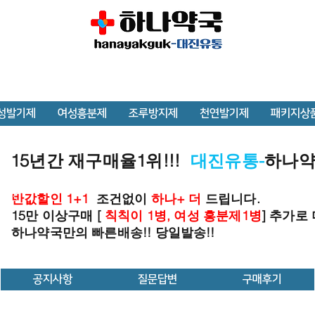
성발기제
여성흥분제
조루방지제
천연발기제
패키지상
15년간 재구매율1위!!!
대진유통-
하나
반값할인 1+1
조건없이
하나+ 더
드립니다.
15만 이상구매 [
칙칙이 1병, 여성 흥분제1병
] 추가로
하나약국만의 빠른배송!! 당일발송!!
공지사항
질문답변
구매후기